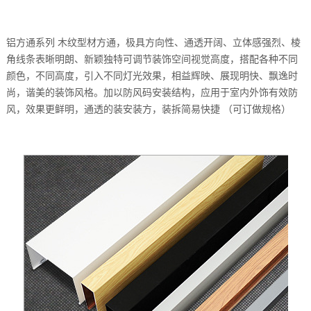
铝方通系列 木纹型材方通，极具方向性、通透开阔、立体感强烈、棱
角线条表晰明朗、新颖独特可调节装饰空间视觉高度，搭配各种不同
颜色，不同高度，引入不同灯光效果，相益辉映、展现明快、飘逸时
尚，谐美的装饰风格。加以防风码安装结构，应用于室内外饰有效防
风，效果更鲜明，通透的装安装方，装拆简易快捷 （可订做规格）