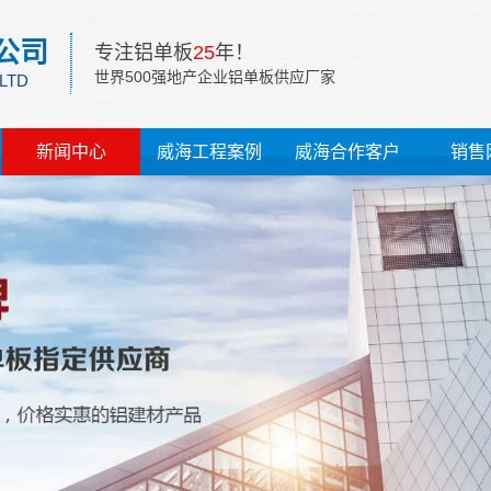
公司
专注铝单板
25
年！
世界500强地产企业铝单板供应厂家
 LTD
新闻中心
威海工程案例
威海合作客户
销售