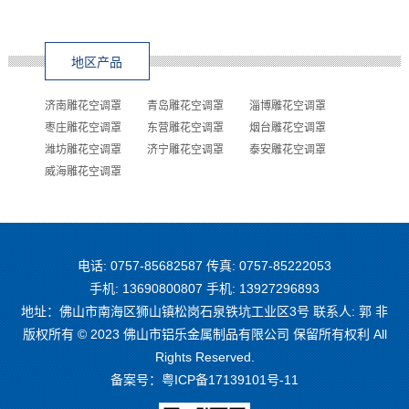
地区产品
济南雕花空调罩
青岛雕花空调罩
淄博雕花空调罩
枣庄雕花空调罩
东营雕花空调罩
烟台雕花空调罩
潍坊雕花空调罩
济宁雕花空调罩
泰安雕花空调罩
威海雕花空调罩
电话: 0757-85682587 传真: 0757-85222053
手机: 13690800807 手机: 13927296893
地址：佛山市南海区狮山镇松岗石泉铁坑工业区3号 联系人: 郭 非
版权所有 © 2023 佛山市铝乐金属制品有限公司 保留所有权利 All
Rights Reserved.
备案号：
粤ICP备17139101号-11