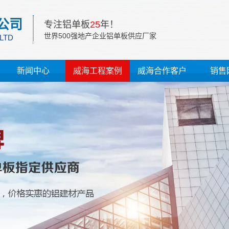
公司
专注铝单板
25
年！
世界500强地产企业铝单板供应厂家
 LTD
新闻中心
威海工程案例
威海合作客户
销售